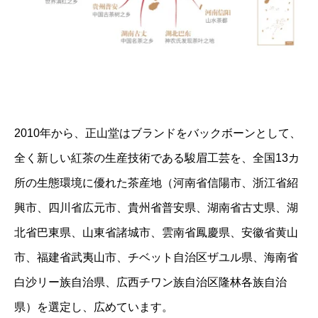
2010年から、正山堂はブランドをバックボーンとして、
全く新しい紅茶の生産技術である駿眉工芸を、全国13カ
所の生態環境に優れた茶産地（河南省信陽市、浙江省紹
興市、四川省広元市、貴州省普安県、湖南省古丈県、湖
北省巴東県、山東省諸城市、雲南省鳳慶県、安徽省黄山
市、福建省武夷山市、チベット自治区ザユル県、海南省
白沙リー族自治県、広西チワン族自治区隆林各族自治
県）を選定し、広めています。