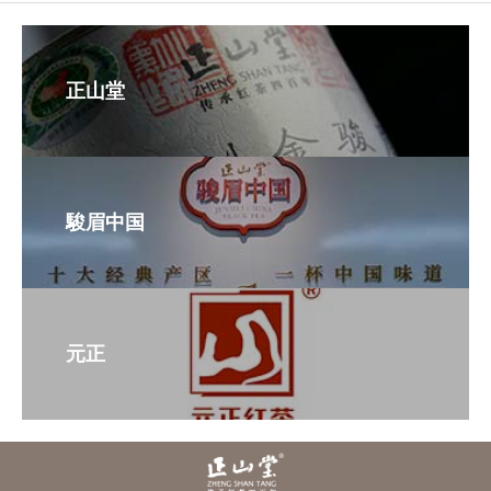
正山堂
駿眉中国
元正